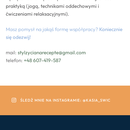
praktyką (jogą, technikami oddechowymi i
ćwiczeniami relaksacyjnymi).
Masz pomysł na jakąś formę współpracy?
Koniecznie
się odezwij!
mail:
stylzycianarecepte@gmail.com
telefon:
+48 607-419-587
ŚLEDŹ MNIE NA INSTAGRAMIE: @KASIA_SWIC