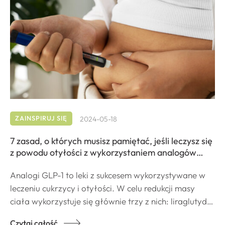
ZAINSPIRUJ SIĘ
2024-05-18
7 zasad, o których musisz pamiętać, jeśli leczysz się
z powodu otyłości z wykorzystaniem analogów
GLP-1
Analogi GLP-1 to leki z sukcesem wykorzystywane w
leczeniu cukrzycy i otyłości. W celu redukcji masy
ciała wykorzystuje się głównie trzy z nich: liraglutyd,
semaglutyd i tirzepatyd. Wszystkie trzy podawane są
Czytaj całość